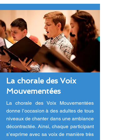
La chorale des Voix
Mouvementées
La chorale des Voix Mouvementées
donne l’occasion à des adultes de tous
niveaux de chanter dans une ambiance
décontractée. Ainsi, chaque participant
s’exprime avec sa voix de manière très