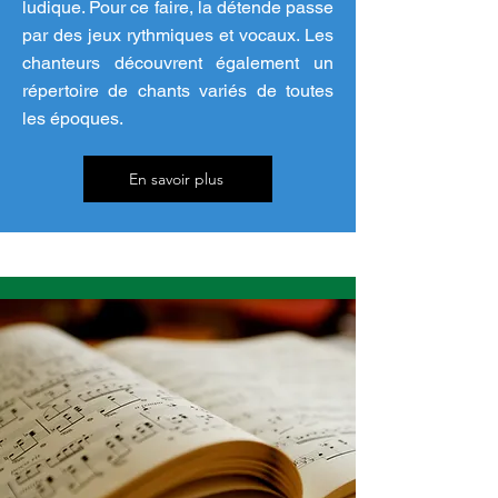
ludique. Pour ce faire, la détende passe
par des jeux rythmiques et vocaux. Les
chanteurs découvrent également un
répertoire de chants variés de toutes
les époques.
En savoir plus