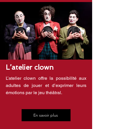
L’atelier clown
L’atelier clown offre la possibilité aux
adultes de jouer et d’exprimer leurs
émotions par le jeu théâtral.
En savoir plus